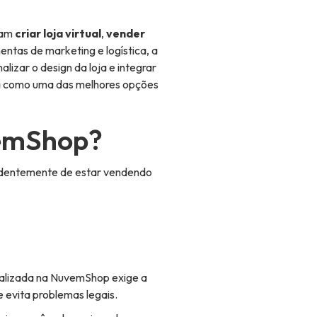
jam
criar loja virtual
,
vender
ntas de marketing e logística, a
nalizar o design da loja e integrar
ca como uma das melhores opções
vemShop?
endentemente de estar vendendo
realizada na NuvemShop exige a
e evita problemas legais.