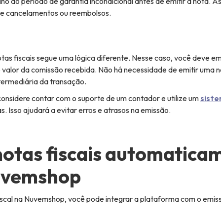
no do período de garantia incondicional antes de emitir a nota. A
de cancelamentos ou reembolsos.
notas fiscais segue uma lógica diferente. Nesse caso, você deve e
o valor da comissão recebida. Não há necessidade de emitir uma n
termediária da transação.
, considere contar com o suporte de um contador e utilize um
siste
. Isso ajudará a evitar erros e atrasos na emissão.
notas fiscais automatica
uvemshop
fiscal na Nuvemshop, você pode integrar a plataforma com o emis