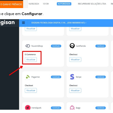
a e clique em
Configurar
.