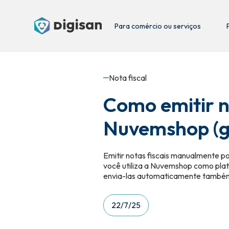
Para comércio ou serviços
Nota fiscal
Como emitir n
Nuvemshop (gu
Emitir notas fiscais manualmente po
você utiliza a Nuvemshop como plat
envia-las automaticamente também 
22/7/25