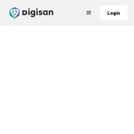
Login
Para empresários
Sistema emissor de notas
com controle de estoque
Nunca mais tenha medo de emitir suas notas fiscais, com
ajuda do nosso suporte de especialistas vamos ajudar
nessa tarefa complicada.
Teste gratuitamente