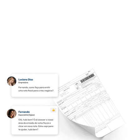
Emita sua nota fiscal eletrônica
Agora é só inserir o seu cliente, serviço e/ou produto e
enviar sua nota fiscal, que ela já estará completamente
válida. E tem mais! Caso a sua contabilidade seja uma
Parceira DIGISAN, ela também recebe a nota fiscal
automaticamente, tornando o seu dia mais produtivo.